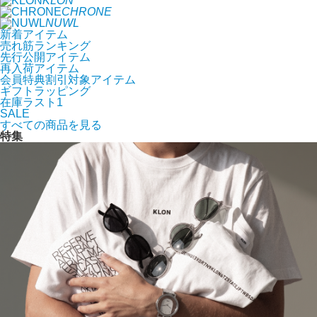
KLON
CHRONE
NUWL
新着アイテム
売れ筋ランキング
先行公開アイテム
再入荷アイテム
会員特典割引対象アイテム
ギフトラッピング
在庫ラスト1
SALE
すべての商品を見る
特集