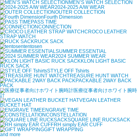
MEN’S WATCH SELECTION
2024-2025 A/W WEAR
OUTER COLLECTION
Fourth Dimension
PASS TIME
CONNECTION
CROCO LEATHER
STRAP WATCH
RUCK SACK
tentosen
SUMMER ESSENTIAL
2024 SUMMER WEAR
KLON LIGHT BASIC
RUCK SACK
STYLE OFF Tshirts
TREASURE HUNT WATCH
PACKABLE 2WAY BACK
PACK
医療従事者向けホワイト腕時
計
VEGAN LEATHER
BUCKET HAT
ENGRAVE TIME
CONSTELLATION
SQUARE LINE RUCKSACK
RH simply EAR CUFF
GIFT WRAPPING
and more