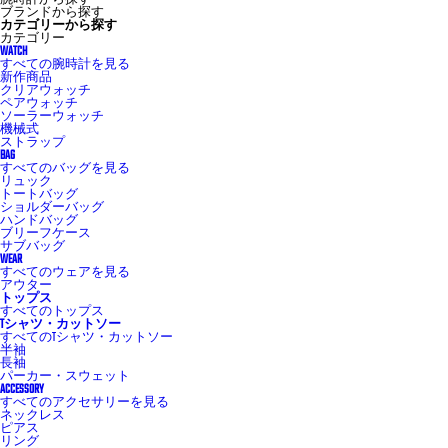
ブランドから探す
カテゴリーから探す
カテゴリー
WATCH
すべての腕時計を見る
新作商品
クリアウォッチ
ペアウォッチ
ソーラーウォッチ
機械式
ストラップ
BAG
すべてのバッグを見る
リュック
トートバッグ
ショルダーバッグ
ハンドバッグ
ブリーフケース
サブバッグ
WEAR
すべてのウェアを見る
アウター
トップス
すべてのトップス
Tシャツ・カットソー
すべてのTシャツ・カットソー
半袖
長袖
パーカー・スウェット
ACCESSORY
すべてのアクセサリーを見る
ネックレス
ピアス
リング