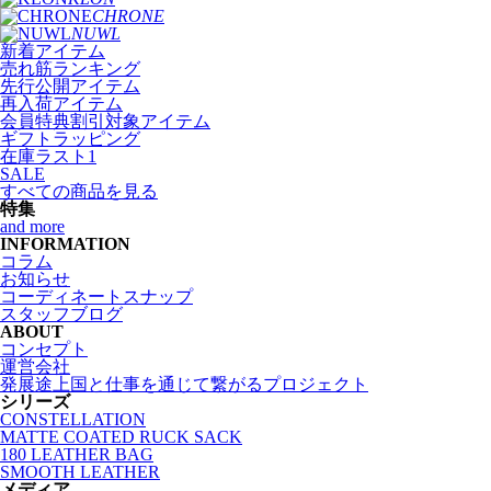
CHRONE
NUWL
新着アイテム
売れ筋ランキング
先行公開アイテム
再入荷アイテム
会員特典割引対象アイテム
ギフトラッピング
在庫ラスト1
SALE
すべての商品を見る
特集
and more
INFORMATION
コラム
お知らせ
コーディネートスナップ
スタッフブログ
ABOUT
コンセプト
運営会社
発展途上国と仕事を通じて繋がるプロジェクト
シリーズ
CONSTELLATION
MATTE COATED RUCK SACK
180 LEATHER BAG
SMOOTH LEATHER
メディア