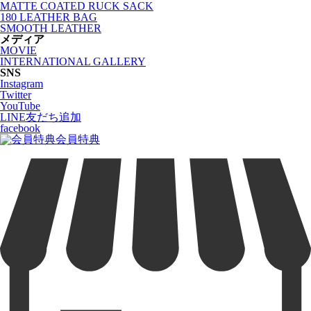
MATTE COATED RUCK SACK
180 LEATHER BAG
SMOOTH LEATHER
メディア
MOVIE
INTERNATIONAL GALLERY
SNS
Instagram
Twitter
YouTube
LINE友だち追加
facebook
会員特典