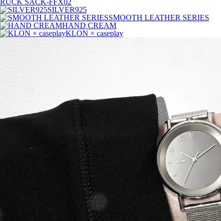
RUCK SACK-FFX02
SILVER925
SMOOTH LEATHER SERIES
HAND CREAM
KLON × caseplay