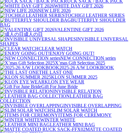
RUCK SACK / BACK PACK
WHITE DAY GIFT 2026
NEW LIFE 2026
TOCHIGI LEATHER SERIES
BUTTERFLY SHOULDER
BAG
VALENTINE GIFT 2026
成人の日
INVISIBLE UNIVERSAL
SHAPES
CLEAR WATCH
ENJOY GOING OUT!
NEW CONNECTION series
X’mas Gift Selection 2025
2025-26 A/W LOOKBOOK
THE LAST ONE
KLON SUMMER 2025
KLON EYE WEAR
Gift For June Bride
INVISIBLE RELATION
LEATHER BAG
COLLECTION
INVISIBLE OVERLAPPING
SLIM SOLAR WATCH
ITEMS FOR CEREMONY
WINTER WHITE
LEATHER MINI BAG
MATTE COATED