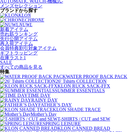
AUTOMATIC WATCH-機械式-
メンズセレクション
ブランドから探す
KLON
CHRONE
NUWL
新着アイテム
売れ筋ランキング
先行公開アイテム
再入荷アイテム
会員特典割引対象アイテム
ギフトラッピング
在庫ラスト1
SALE
すべての商品を見る
特集
WATER PROOF BACK PACK
26′ Tshirts COLLECTION
KLON RUCK SACK-FFX
SUMMER ESSENTIALS
TIME DAY
RAINY DAY
FATHER’S DAY
KLON SHADE TRACE
Mother’s Day
T-SHIRTS / CUT and SEW
SPRING LEISURE
KLON CANNED BREAD