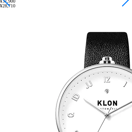
¥31,900
¥28,710