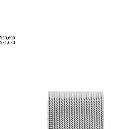
¥39,600
¥31,680