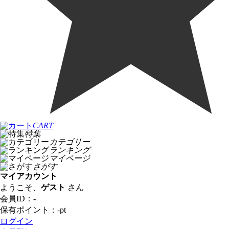
CART
特集
カテゴリー
ランキング
マイページ
さがす
マイアカウント
ようこそ、
ゲスト
さん
会員ID：
-
保有ポイント：
-
pt
ログイン