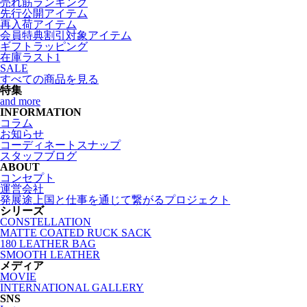
売れ筋ランキング
先行公開アイテム
再入荷アイテム
会員特典割引対象アイテム
ギフトラッピング
在庫ラスト1
SALE
すべての商品を見る
特集
and more
INFORMATION
コラム
お知らせ
コーディネートスナップ
スタッフブログ
ABOUT
コンセプト
運営会社
発展途上国と仕事を通じて繋がるプロジェクト
シリーズ
CONSTELLATION
MATTE COATED RUCK SACK
180 LEATHER BAG
SMOOTH LEATHER
メディア
MOVIE
INTERNATIONAL GALLERY
SNS