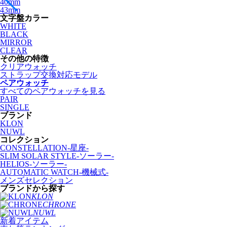
40mm
43mm
文字盤カラー
WHITE
BLACK
MIRROR
CLEAR
その他の特徴
クリアウォッチ
ストラップ交換対応モデル
ペアウォッチ
すべてのペアウォッチを見る
PAIR
SINGLE
ブランド
KLON
NUWL
コレクション
CONSTELLATION-星座-
SLIM SOLAR STYLE-ソーラー-
HELIOS-ソーラー-
AUTOMATIC WATCH-機械式-
メンズセレクション
ブランドから探す
KLON
CHRONE
NUWL
新着アイテム