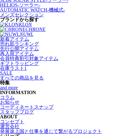
SLIM SOLAR STYLE-ソーラー-
HELIOS-ソーラー-
AUTOMATIC WATCH-機械式-
メンズセレクション
ブランドから探す
KLON
CHRONE
NUWL
新着アイテム
売れ筋ランキング
先行公開アイテム
再入荷アイテム
会員特典割引対象アイテム
ギフトラッピング
在庫ラスト1
SALE
すべての商品を見る
特集
and more
INFORMATION
コラム
お知らせ
コーディネートスナップ
スタッフブログ
ABOUT
コンセプト
運営会社
発展途上国と仕事を通じて繋がるプロジェクト