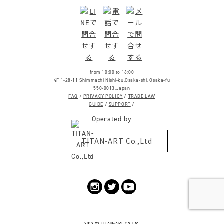
from 10:00 to 16:00
4F 1-28-11 Shimmachi Nishi-ku,Osaka-shi, Osaka-fu
550-0013,Japan
FAQ
/
PRIVACY POLICY
/
TRADE LAW
GUIDE
/
SUPPORT
/
Operated by
TITAN-ART Co.,Ltd
2017 ©
TITAN-ART
Co.,Ltd