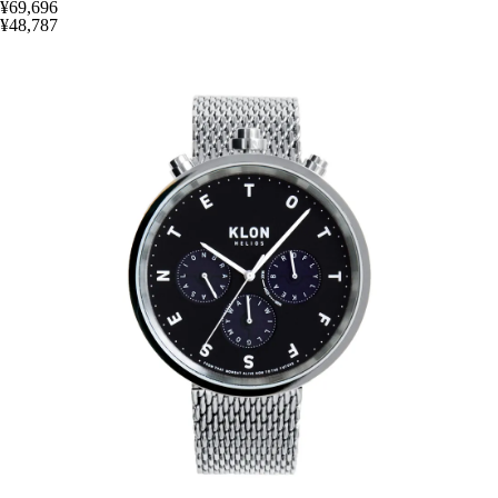
¥69,696
¥48,787