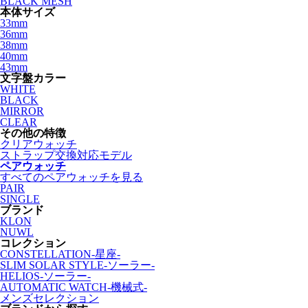
BLACK MESH
本体サイズ
33mm
36mm
38mm
40mm
43mm
文字盤カラー
WHITE
BLACK
MIRROR
CLEAR
その他の特徴
クリアウォッチ
ストラップ交換対応モデル
ペアウォッチ
すべてのペアウォッチを見る
PAIR
SINGLE
ブランド
KLON
NUWL
コレクション
CONSTELLATION-星座-
SLIM SOLAR STYLE-ソーラー-
HELIOS-ソーラー-
AUTOMATIC WATCH-機械式-
メンズセレクション