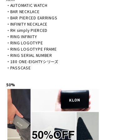
・
AUTOMATIC WATCH
・
BAR NECKLACE
・
BAR PIERCED EARRINGS
・
INFINITY NECKLACE
・
RH simply PIERCED
・
RING INFINITY
・
RING LOGOTYPE
・
RING LOGOTYPE FRAME
・
RING SERIAL NUMBER
・
180 ONE-EIGHTYシリーズ
・PASSCASE
50%