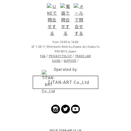
from 10:00 to 16:00
4F 1-28-11 Shimmachi Nishi-ku,Osaka-shi, Osaka-fu
550-0013,Japan
FAQ
/
PRIVACY POLICY
/
TRADE LAW
GUIDE
/
SUPPORT
/
Operated by
TITAN-ART Co.,Ltd
2017 ©
TITAN-ART
Co.,Ltd