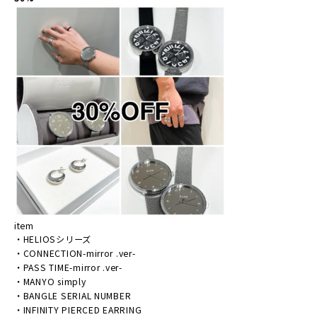
item
・
HELIOSシリーズ
・
CONNECTION-mirror .ver-
・
PASS TIME-mirror .ver-
・
MANYO simply
・
BANGLE SERIAL NUMBER
・
INFINITY PIERCED EARRING