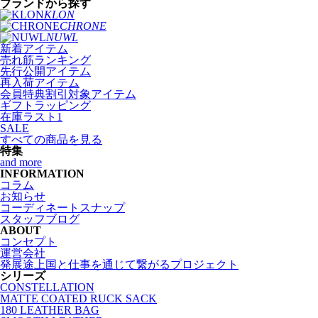
ブランドから探す
KLON
CHRONE
NUWL
新着アイテム
売れ筋ランキング
先行公開アイテム
再入荷アイテム
会員特典割引対象アイテム
ギフトラッピング
在庫ラスト1
SALE
すべての商品を見る
特集
and more
INFORMATION
コラム
お知らせ
コーディネートスナップ
スタッフブログ
ABOUT
コンセプト
運営会社
発展途上国と仕事を通じて繋がるプロジェクト
シリーズ
CONSTELLATION
MATTE COATED RUCK SACK
180 LEATHER BAG