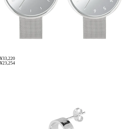
¥33,220
¥23,254