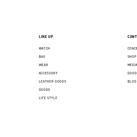
LINE UP
CONT
WATCH
CONC
BAG
SHOP
WEAR
MEDI
ACCESSORY
GOOD
LEATHER GOODS
BLOG
GOODS
LIFE STYLE