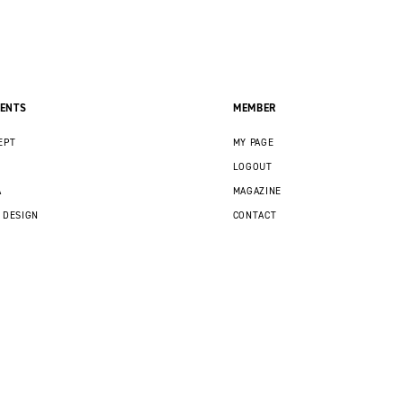
ENTS
MEMBER
EPT
MY PAGE
LOGOUT
A
MAGAZINE
 DESIGN
CONTACT