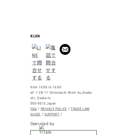
KLON
from 10:00 to 16:00
4F 1-28-11 Shimmachi Nishi-ku,Osaka-
shi, Osaka-fu
550-0013,Japan
FAQ
/
PRIVACY POLICY
/
TRADE LAW
GUIDE
/
SUPPORT
/
Operated by