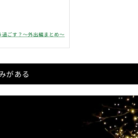
う過ごす？～外出編まとめ～
しみがある