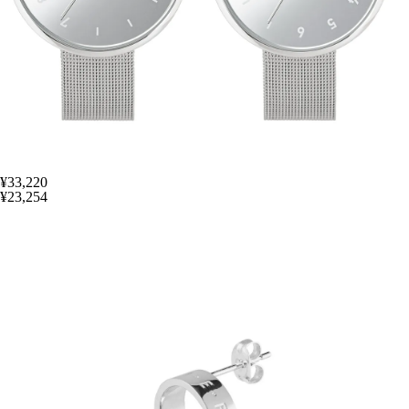
¥33,220
¥23,254