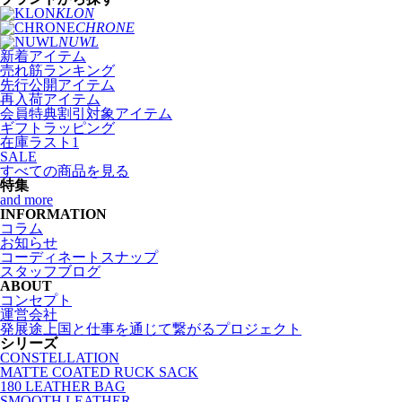
KLON
CHRONE
NUWL
新着アイテム
売れ筋ランキング
先行公開アイテム
再入荷アイテム
会員特典割引対象アイテム
ギフトラッピング
在庫ラスト1
SALE
すべての商品を見る
特集
and more
INFORMATION
コラム
お知らせ
コーディネートスナップ
スタッフブログ
ABOUT
コンセプト
運営会社
発展途上国と仕事を通じて繋がるプロジェクト
シリーズ
CONSTELLATION
MATTE COATED RUCK SACK
180 LEATHER BAG
SMOOTH LEATHER