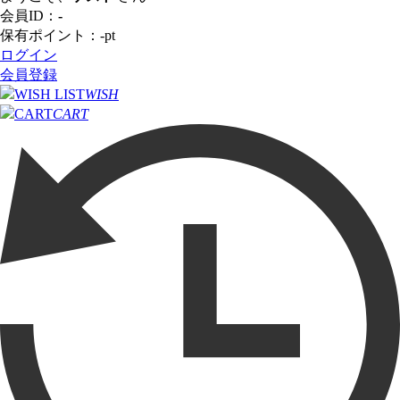
会員ID：
-
保有ポイント：
-
pt
ログイン
会員登録
WISH
CART