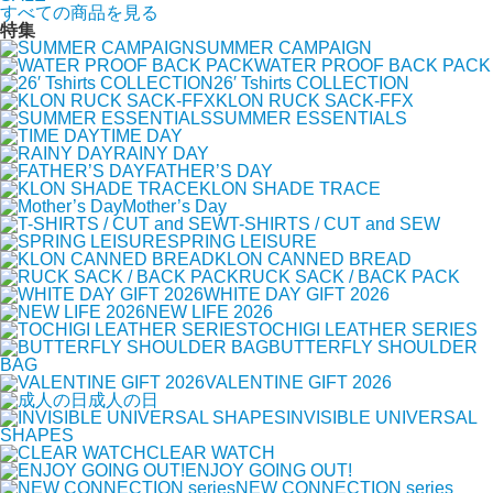
すべての商品を見る
特集
SUMMER CAMPAIGN
WATER PROOF BACK PACK
26′ Tshirts COLLECTION
KLON RUCK SACK-FFX
SUMMER ESSENTIALS
TIME DAY
RAINY DAY
FATHER’S DAY
KLON SHADE TRACE
Mother’s Day
T-SHIRTS / CUT and SEW
SPRING LEISURE
KLON CANNED BREAD
RUCK SACK / BACK PACK
WHITE DAY GIFT 2026
NEW LIFE 2026
TOCHIGI LEATHER SERIES
BUTTERFLY SHOULDER
BAG
VALENTINE GIFT 2026
成人の日
INVISIBLE UNIVERSAL
SHAPES
CLEAR WATCH
ENJOY GOING OUT!
NEW CONNECTION series