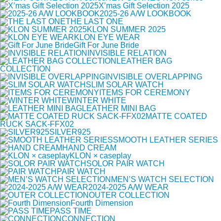
X’mas Gift Selection 2025
2025-26 A/W LOOKBOOK
THE LAST ONE
KLON SUMMER 2025
KLON EYE WEAR
Gift For June Bride
INVISIBLE RELATION
LEATHER BAG
COLLECTION
INVISIBLE OVERLAPPING
SLIM SOLAR WATCH
ITEMS FOR CEREMONY
WINTER WHITE
LEATHER MINI BAG
MATTE COATED
RUCK SACK-FFX02
SILVER925
SMOOTH LEATHER SERIES
HAND CREAM
KLON × caseplay
SOLOR PAIR WATCH
PAIR WATCH
MEN’S WATCH SELECTION
2024-2025 A/W WEAR
OUTER COLLECTION
Fourth Dimension
PASS TIME
CONNECTION