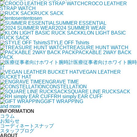
CROCO LEATHER
STRAP WATCH
RUCK SACK
tentosen
SUMMER ESSENTIAL
2024 SUMMER WEAR
KLON LIGHT BASIC
RUCK SACK
STYLE OFF Tshirts
TREASURE HUNT WATCH
PACKABLE 2WAY BACK
PACK
医療従事者向けホワイト腕時
計
VEGAN LEATHER
BUCKET HAT
ENGRAVE TIME
CONSTELLATION
SQUARE LINE RUCKSACK
RH simply EAR CUFF
GIFT WRAPPING
and more
INFORMATION
コラム
お知らせ
コーディネートスナップ
スタッフブログ
ABOUT