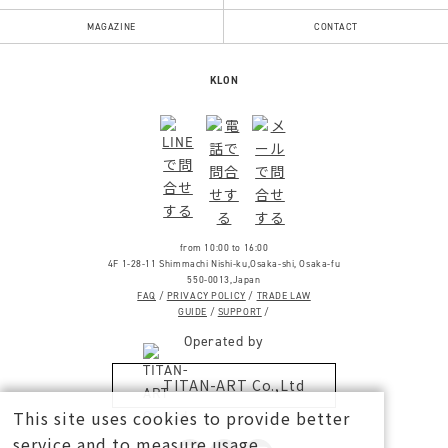
MAGAZINE
CONTACT
KLON
from 10:00 to 16:00
4F 1-28-11 Shimmachi Nishi-ku,Osaka-shi, Osaka-fu
550-0013,Japan
FAQ
/
PRIVACY POLICY
/
TRADE LAW
GUIDE
/
SUPPORT
/
Operated by
TITAN-ART Co.,Ltd
This site uses cookies to provide better
service and to measure usage.