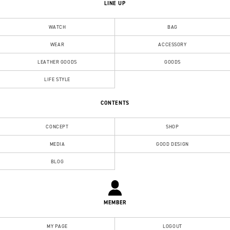
LINE UP
WATCH
BAG
WEAR
ACCESSORY
LEATHER GOODS
GOODS
LIFE STYLE
CONTENTS
CONCEPT
SHOP
MEDIA
GOOD DESIGN
BLOG
MEMBER
MY PAGE
LOGOUT