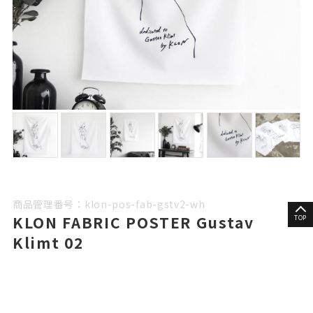
商品管理番号：klon-pos-fab-gstv2-wh
KLON FABRIC POSTER Gustav
TOP
Klimt 02