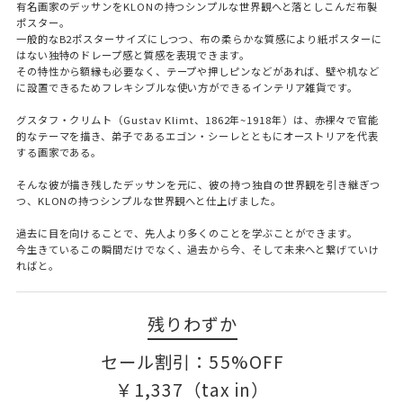
有名画家のデッサンをKLONの持つシンプルな世界観へと落としこんだ布製
ポスター。
一般的なB2ポスターサイズにしつつ、布の柔らかな質感により紙ポスターに
はない独特のドレープ感と質感を表現できます。
その特性から額縁も必要なく、テープや押しピンなどがあれば、壁や机など
に設置できるためフレキシブルな使い方ができるインテリア雑貨です。
グスタフ・クリムト（Gustav Klimt、1862年~1918年）は、赤裸々で官能
的なテーマを描き、弟子であるエゴン・シーレとともにオーストリアを代表
する画家である。
そんな彼が描き残したデッサンを元に、彼の持つ独自の世界観を引き継ぎつ
つ、KLONの持つシンプルな世界観へと仕上げました。
過去に目を向けることで、先人より多くのことを学ぶことができます。
今生きているこの瞬間だけでなく、過去から今、そして未来へと繋げていけ
ればと。
残りわずか
セール割引：55%OFF
￥
1,337
（tax in）