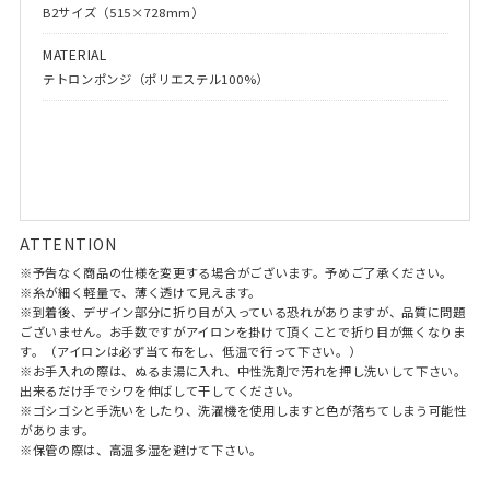
B2サイズ（515×728mm）
MATERIAL
テトロンポンジ（ポリエステル100%）
ATTENTION
※予告なく商品の仕様を変更する場合がございます。予めご了承ください。
※糸が細く軽量で、薄く透けて見えます。
※到着後、デザイン部分に折り目が入っている恐れがありますが、品質に問題
ございません。お手数ですがアイロンを掛けて頂くことで折り目が無くなりま
す。（アイロンは必ず当て布をし、低温で行って下さい。）
※お手入れの際は、ぬるま湯に入れ、中性洗剤で汚れを押し洗いして下さい。
出来るだけ手でシワを伸ばして干してください。
※ゴシゴシと手洗いをしたり、洗濯機を使用しますと色が落ちてしまう可能性
があります。
※保管の際は、高温多湿を避けて下さい。