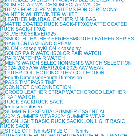
SLIM SOLAR WATCH
ITEMS FOR CEREMONY
WINTER WHITE
LEATHER MINI BAG
MATTE COATED
RUCK SACK-FFX02
SILVER925
SMOOTH LEATHER SERIES
HAND CREAM
KLON × caseplay
SOLOR PAIR WATCH
PAIR WATCH
MEN’S WATCH SELECTION
2024-2025 A/W WEAR
OUTER COLLECTION
Fourth Dimension
PASS TIME
CONNECTION
CROCO LEATHER
STRAP WATCH
RUCK SACK
tentosen
SUMMER ESSENTIAL
2024 SUMMER WEAR
KLON LIGHT BASIC
RUCK SACK
STYLE OFF Tshirts
TREASURE HUNT WATCH