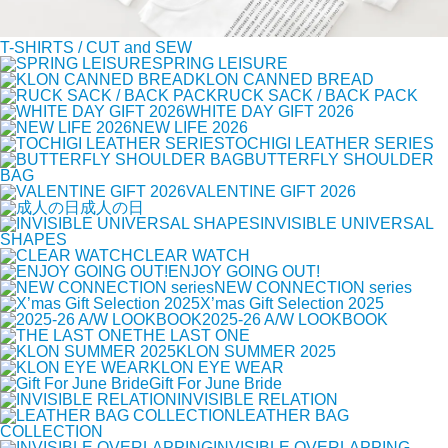
T-SHIRTS / CUT and SEW
SPRING LEISURE
KLON CANNED BREAD
RUCK SACK / BACK PACK
WHITE DAY GIFT 2026
NEW LIFE 2026
TOCHIGI LEATHER SERIES
BUTTERFLY SHOULDER
BAG
VALENTINE GIFT 2026
成人の日
INVISIBLE UNIVERSAL
SHAPES
CLEAR WATCH
ENJOY GOING OUT!
NEW CONNECTION series
X’mas Gift Selection 2025
2025-26 A/W LOOKBOOK
THE LAST ONE
KLON SUMMER 2025
KLON EYE WEAR
Gift For June Bride
INVISIBLE RELATION
LEATHER BAG
COLLECTION
INVISIBLE OVERLAPPING