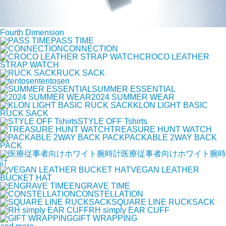
Fourth Dimension
PASS TIME
CONNECTION
CROCO LEATHER
STRAP WATCH
RUCK SACK
tentosen
SUMMER ESSENTIAL
2024 SUMMER WEAR
KLON LIGHT BASIC
RUCK SACK
STYLE OFF Tshirts
TREASURE HUNT WATCH
PACKABLE 2WAY BACK
PACK
医療従事者向けホワイト腕時
計
VEGAN LEATHER
BUCKET HAT
ENGRAVE TIME
CONSTELLATION
SQUARE LINE RUCKSACK
RH simply EAR CUFF
GIFT WRAPPING