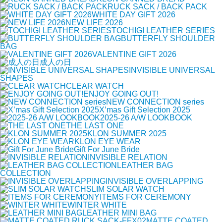
RUCK SACK / BACK PACK
WHITE DAY GIFT 2026
NEW LIFE 2026
TOCHIGI LEATHER SERIES
BUTTERFLY SHOULDER
BAG
VALENTINE GIFT 2026
成人の日
INVISIBLE UNIVERSAL
SHAPES
CLEAR WATCH
ENJOY GOING OUT!
NEW CONNECTION series
X’mas Gift Selection 2025
2025-26 A/W LOOKBOOK
THE LAST ONE
KLON SUMMER 2025
KLON EYE WEAR
Gift For June Bride
INVISIBLE RELATION
LEATHER BAG
COLLECTION
INVISIBLE OVERLAPPING
SLIM SOLAR WATCH
ITEMS FOR CEREMONY
WINTER WHITE
LEATHER MINI BAG
MATTE COATED