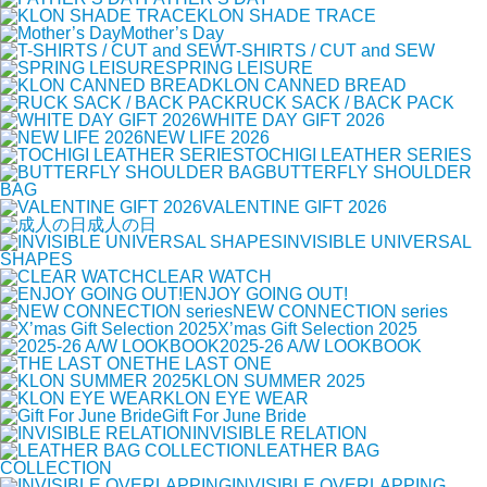
KLON SHADE TRACE
Mother’s Day
T-SHIRTS / CUT and SEW
SPRING LEISURE
KLON CANNED BREAD
RUCK SACK / BACK PACK
WHITE DAY GIFT 2026
NEW LIFE 2026
TOCHIGI LEATHER SERIES
BUTTERFLY SHOULDER
BAG
VALENTINE GIFT 2026
成人の日
INVISIBLE UNIVERSAL
SHAPES
CLEAR WATCH
ENJOY GOING OUT!
NEW CONNECTION series
X’mas Gift Selection 2025
2025-26 A/W LOOKBOOK
THE LAST ONE
KLON SUMMER 2025
KLON EYE WEAR
Gift For June Bride
INVISIBLE RELATION
LEATHER BAG
COLLECTION
INVISIBLE OVERLAPPING