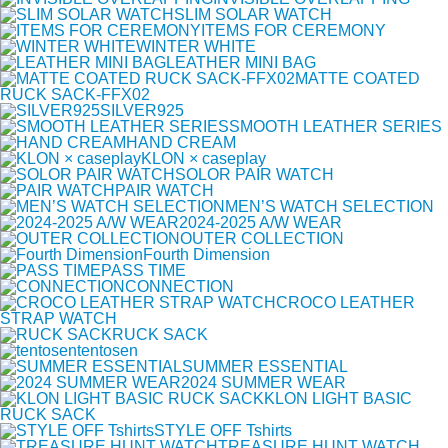
SLIM SOLAR WATCH
ITEMS FOR CEREMONY
WINTER WHITE
LEATHER MINI BAG
MATTE COATED
RUCK SACK-FFX02
SILVER925
SMOOTH LEATHER SERIES
HAND CREAM
KLON × caseplay
SOLOR PAIR WATCH
PAIR WATCH
MEN’S WATCH SELECTION
2024-2025 A/W WEAR
OUTER COLLECTION
Fourth Dimension
PASS TIME
CONNECTION
CROCO LEATHER
STRAP WATCH
RUCK SACK
tentosen
SUMMER ESSENTIAL
2024 SUMMER WEAR
KLON LIGHT BASIC
RUCK SACK
STYLE OFF Tshirts
TREASURE HUNT WATCH