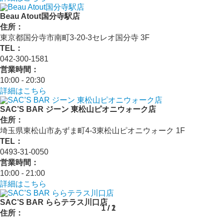
Beau Atout国分寺駅店
住所：
東京都国分寺市南町3-20-3セレオ国分寺 3F
TEL：
042-300-1581
営業時間：
10:00 - 20:30
詳細はこちら
SAC’S BAR ジーン 東松山ピオニウォーク店
住所：
埼玉県東松山市あずま町4-3東松山ピオニウォーク 1F
TEL：
0493-31-0050
営業時間：
10:00 - 21:00
詳細はこちら
SAC’S BAR ららテラス川口店
1
1
1
1
1
1
/
/
/
/
/
/
1
1
1
1
2
1
住所：