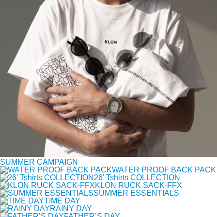
SUMMER CAMPAIGN
WATER PROOF BACK PACK
26′ Tshirts COLLECTION
KLON RUCK SACK-FFX
SUMMER ESSENTIALS
TIME DAY
RAINY DAY
FATHER’S DAY