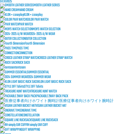
SILVER925
SMOOTH LEATHER SERIES
HAND CREAM
KLON × caseplay
SOLOR PAIR WATCH
PAIR WATCH
MEN’S WATCH SELECTION
2024-2025 A/W WEAR
OUTER COLLECTION
Fourth Dimension
PASS TIME
CONNECTION
CROCO LEATHER STRAP WATCH
RUCK SACK
tentosen
SUMMER ESSENTIAL
2024 SUMMER WEAR
KLON LIGHT BASIC RUCK SACK
STYLE OFF Tshirts
TREASURE HUNT WATCH
PACKABLE 2WAY BACK PACK
医療従事者向けホワイト腕時計
VEGAN LEATHER BUCKET HAT
ENGRAVE TIME
CONSTELLATION
SQUARE LINE RUCKSACK
RH simply EAR CUFF
GIFT WRAPPING