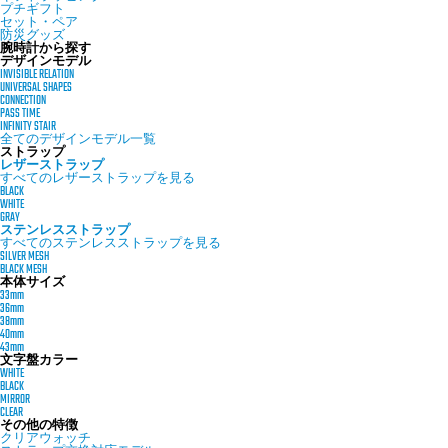
プチギフト
セット・ペア
防災グッズ
腕時計から探す
デザインモデル
INVISIBLE RELATION
UNIVERSAL SHAPES
CONNECTION
PASS TIME
INFINITY STAIR
全てのデザインモデル一覧
ストラップ
レザーストラップ
すべてのレザーストラップを見る
BLACK
WHITE
GRAY
ステンレスストラップ
すべてのステンレスストラップを見る
SILVER MESH
BLACK MESH
本体サイズ
33mm
36mm
38mm
40mm
43mm
文字盤カラー
WHITE
BLACK
MIRROR
CLEAR
その他の特徴
クリアウォッチ