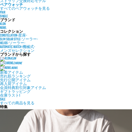
ストラップ交換対応モデル
ペアウォッチ
すべてのペアウォッチを見る
PAIR
SINGLE
ブランド
KLON
NUWL
コレクション
CONSTELLATION-星座-
SLIM SOLAR STYLE-ソーラー-
HELIOS-ソーラー-
AUTOMATIC WATCH-機械式-
メンズセレクション
ブランドから探す
KLON
CHRONE
NUWL
新着アイテム
売れ筋ランキング
先行公開アイテム
再入荷アイテム
会員特典割引対象アイテム
ギフトラッピング
在庫ラスト1
SALE
すべての商品を見る
特集