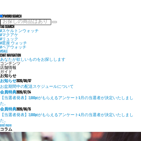
KEYWORD SEARCH
TAG SEARCH
#スケルトンウォッチ
#マクアケ
#リュック
#星座 ウォッチ
#ペアウォッチ
#SALE
CHAT NAVIGATION
あなたが欲しいものをお探しします
コンテンツ
店舗情報
ガイド
お知らせ
お知らせ
2026/08/07
お盆期間中の配送スケジュールについて
会員特典
2026/07/24
【当選者発表】2,000ptがもらえるアンケート5月の当選者が決定いたしまし
た。
会員特典
2026/06/15
【当選者発表】2,000ptがもらえるアンケート4月の当選者が決定いたしまし
た。
and more
コラム