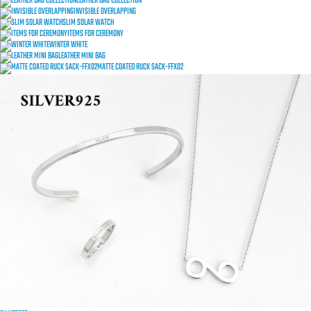
LEATHER BAG COLLECTION
INVISIBLE OVERLAPPING
SLIM SOLAR WATCH
ITEMS FOR CEREMONY
WINTER WHITE
LEATHER MINI BAG
MATTE COATED RUCK SACK-FFX02