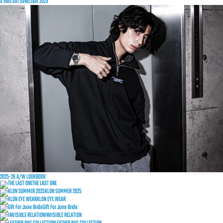
X’mas Gift Selection 2025
2025-26 A/W LOOKBOOK
THE LAST ONE
KLON SUMMER 2025
KLON EYE WEAR
Gift For June Bride
INVISIBLE RELATION