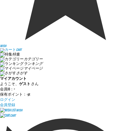
WISH
CART
特集
カテゴリー
ランキング
マイページ
さがす
マイアカウント
ようこそ、
ゲスト
さん
会員ID：
-
保有ポイント：
-
pt
ログイン
会員登録
WISH
CART