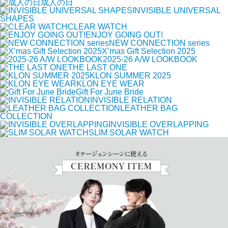
成人の日
INVISIBLE UNIVERSAL
SHAPES
CLEAR WATCH
ENJOY GOING OUT!
NEW CONNECTION series
X’mas Gift Selection 2025
2025-26 A/W LOOKBOOK
THE LAST ONE
KLON SUMMER 2025
KLON EYE WEAR
Gift For June Bride
INVISIBLE RELATION
LEATHER BAG
COLLECTION
INVISIBLE OVERLAPPING
SLIM SOLAR WATCH