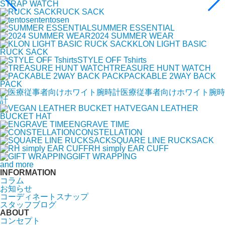
STRAP WATCH
RUCK SACK
tentosen
SUMMER ESSENTIAL
2024 SUMMER WEAR
KLON LIGHT BASIC
RUCK SACK
STYLE OFF Tshirts
TREASURE HUNT WATCH
PACKABLE 2WAY BACK
PACK
医療従事者向けホワイト腕時
計
VEGAN LEATHER
BUCKET HAT
ENGRAVE TIME
CONSTELLATION
SQUARE LINE RUCKSACK
RH simply EAR CUFF
GIFT WRAPPING
and more
INFORMATION
コラム
お知らせ
コーディネートスナップ
スタッフブログ
ABOUT
コンセプト