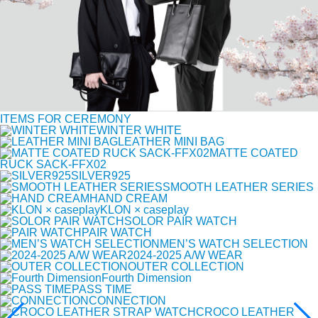
ITEMS FOR CEREMONY
WINTER WHITE
LEATHER MINI BAG
MATTE COATED
RUCK SACK-FFX02
SILVER925
SMOOTH LEATHER SERIES
HAND CREAM
KLON × caseplay
SOLOR PAIR WATCH
PAIR WATCH
MEN’S WATCH SELECTION
2024-2025 A/W WEAR
OUTER COLLECTION
Fourth Dimension
PASS TIME
CONNECTION
CROCO LEATHER