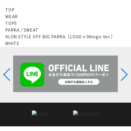
KLON STYLE OFF BIG PARKA［LOGO
x 96logo Ver.］BLACK
KLON RH simply
KLON CANNED
EAR CUFF
BREAD -
CHOCOLATE- 01
RE KLON RH simply
KLON CONNECTION
PIERCED EARRING
HALFGRAIN FIRST -
SILVER MESH-
38mm