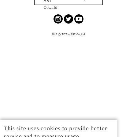
CONTENTS
CONCEPT
SHOP
MEDIA
GOOD DESIGN
BLOG
MEMBER
MY PAGE
LOGOUT
MAGAZINE
CONTACT
KLON
This site uses cookies to provide better
service and to measure usage.