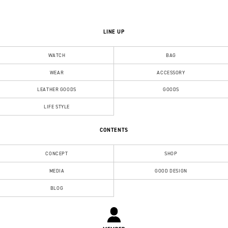
最近見た商品
もっと見る
VIEW ITEMS
TOP
WEAR
TOPS
PARKA / SWEAT
KLON STYLE OFF BIG PARKA［LOGO x 96logo Ver.］
WHITE