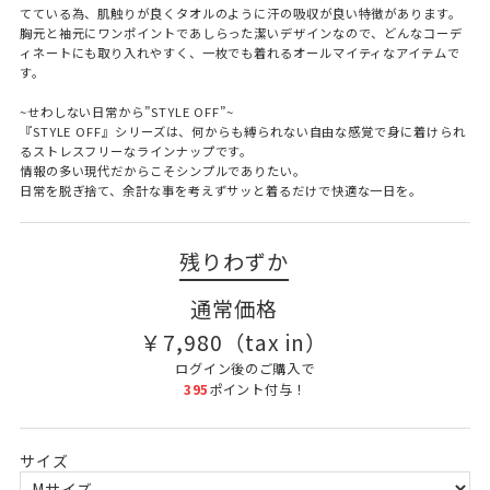
てている為、肌触りが良くタオルのように汗の吸収が良い特徴があります。
胸元と袖元にワンポイントであしらった潔いデザインなので、どんなコーデ
ィネートにも取り入れやすく、一枚でも着れるオールマイティなアイテムで
す。
~せわしない日常から”STYLE OFF”~
『STYLE OFF』シリーズは、何からも縛られない自由な感覚で身に着けられ
るストレスフリーなラインナップです。
情報の多い現代だからこそシンプルでありたい。
日常を脱ぎ捨て、余計な事を考えずサッと着るだけで快適な一日を。
残りわずか
通常価格
￥
7,980
（tax in）
ログイン
後のご購入で
395
ポイント付与！
サイズ