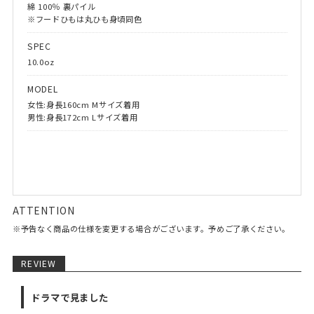
綿 100％ 裏パイル
※フードひもは丸ひも身頃同色
SPEC
10.0oz
MODEL
女性:身長160cm Mサイズ着用
男性:身長172cm Lサイズ着用
ATTENTION
※予告なく商品の仕様を変更する場合がございます。予めご了承ください。
REVIEW
ドラマで見ました