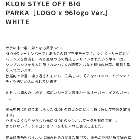
KLON STYLE OFF BIG
PARKA［LOGO x 96logo Ver.］
WHITE
数字の中で唯一対となる数字6と9。
KLONのキーナンバーでもあるこの数字をモチーフに、シンメトリーに近い
バランスを意識し、円と直線のみで構成しデザインされたシンボルロゴ。
シンプルなフォルムに隠されたKLONの語源ともなる植物の枝葉、葉脈も取
り入れています。
普遍的で永遠、繰り返されるからこそ美しい、そんなKLONのアイデンティ
ティや思いが込められています。
ミドルな厚みの生地で、幅広いシーズン着まわせるオーバーサイズのパーカ
ー。
胸元中央に刺繍であしらったKLONのロゴがほどよく抜け感と存在感を放ち
ます。
やぼったくなりがちな袖元にKLONのシンボルマークを刺繍で施し、
さりげないブランドコンセプトをおしゃれに表現しました。
裏面は裏糸をパイル状に編み込み浮かせた生地で、表糸より太い糸で編み立