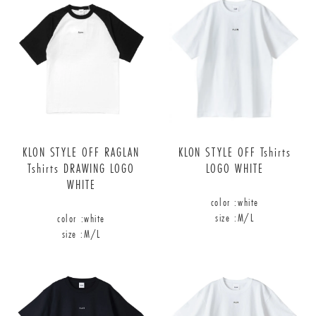
KLON STYLE OFF RAGLAN
KLON STYLE OFF Tshirts
Tshirts DRAWING LOGO
LOGO WHITE
WHITE
color :
white
size :
M/L
color :
white
size :
M/L