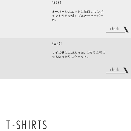
PARKA
オーバーシルエットに袖口のワンポ
イントが目を引くプルオーバーパー
カ。
check
SWEAT
サイズ感にこだわった、1枚で主役に
なるゆったりスウェット。
check
T-SHIRTS