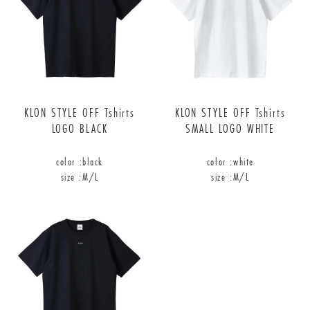
KLON STYLE OFF Tshirts
KLON STYLE OFF Tshirts
LOGO BLACK
SMALL LOGO WHITE
color :
black
color :
white
size :
M/L
size :
M/L