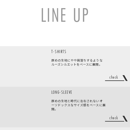
LINE UP
T-SHIRTS
厚めの生地にやや肩落ちするような
ルーズシルエットをベースに展開。
check
LONG-SLEEVE
厚めの生地と時代に左右されないオ
ーソドックスなサイズ感をベースに展
開。
check