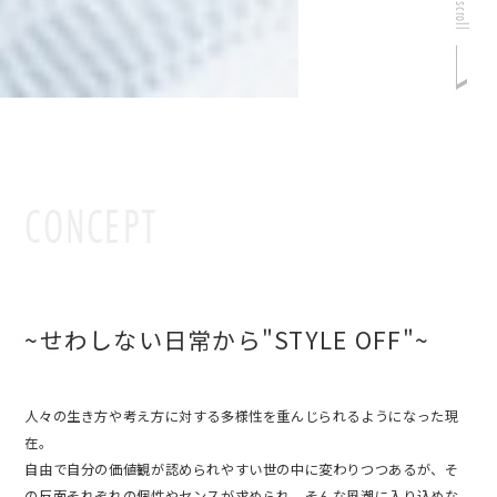
scroll
CONCEPT
~せわしない日常から"STYLE OFF"~
人々の生き方や考え方に対する多様性を重んじられるようになった現
在。
自由で自分の価値観が認められやすい世の中に変わりつつあるが、そ
の反面それぞれの個性やセンスが求められ、そんな風潮に入り込めな