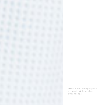
Take off your everyday life
without thinking about
extra things.