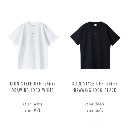
KLON STYLE OFF Tshirts
KLON STYLE OFF Tshirts
DRAWING LOGO WHITE
DRAWING LOGO BLACK
color :
white
color :
black
size :
M/L
size :
M/L