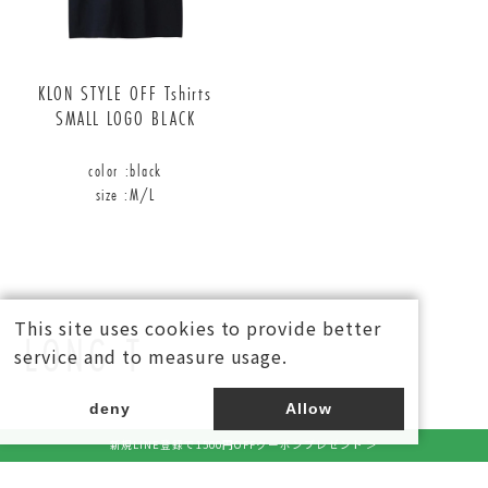
KLON STYLE OFF Tshirts
SMALL LOGO BLACK
color :
black
size :
M/L
This site uses cookies to provide better
LONG T
service and to measure usage.
deny
Allow
新規LINE登録で1500円OFFクーポンプレゼント ＞