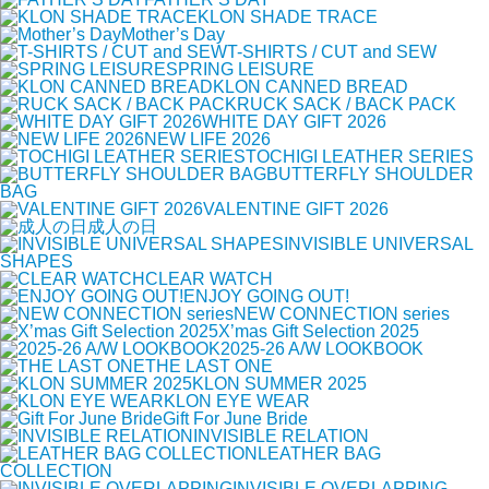
KLON SHADE TRACE
Mother’s Day
T-SHIRTS / CUT and SEW
SPRING LEISURE
KLON CANNED BREAD
RUCK SACK / BACK PACK
WHITE DAY GIFT 2026
NEW LIFE 2026
TOCHIGI LEATHER SERIES
BUTTERFLY SHOULDER
BAG
VALENTINE GIFT 2026
成人の日
INVISIBLE UNIVERSAL
SHAPES
CLEAR WATCH
ENJOY GOING OUT!
NEW CONNECTION series
X’mas Gift Selection 2025
2025-26 A/W LOOKBOOK
THE LAST ONE
KLON SUMMER 2025
KLON EYE WEAR
Gift For June Bride
INVISIBLE RELATION
LEATHER BAG
COLLECTION
INVISIBLE OVERLAPPING