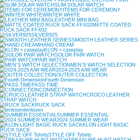
SLIM SOLAR WATCH
ITEMS FOR CEREMONY
WINTER WHITE
LEATHER MINI BAG
MATTE COATED
RUCK SACK-FFX02
SILVER925
SMOOTH LEATHER SERIES
HAND CREAM
KLON × caseplay
SOLOR PAIR WATCH
PAIR WATCH
MEN’S WATCH SELECTION
2024-2025 A/W WEAR
OUTER COLLECTION
Fourth Dimension
PASS TIME
CONNECTION
CROCO LEATHER
STRAP WATCH
RUCK SACK
tentosen
SUMMER ESSENTIAL
2024 SUMMER WEAR
KLON LIGHT BASIC
RUCK SACK
STYLE OFF Tshirts
TREASURE HUNT WATCH