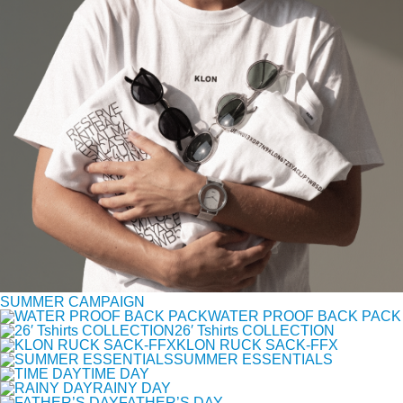
SUMMER CAMPAIGN
WATER PROOF BACK PACK
26′ Tshirts COLLECTION
KLON RUCK SACK-FFX
SUMMER ESSENTIALS
TIME DAY
RAINY DAY
FATHER’S DAY