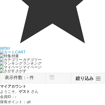
WISH
CART
特集
カテゴリー
ランキング
マイページ
さがす
表示件数：
- 件
絞り込み
マイアカウント
ようこそ、
ゲスト
さん
会員ID：
-
保有ポイント：
-
pt