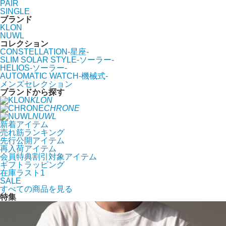
PAIR
SINGLE
ブランド
KLON
NUWL
コレクション
CONSTELLATION-星座-
SLIM SOLAR STYLE-ソーラー-
HELIOS-ソーラー-
AUTOMATIC WATCH-機械式-
メンズセレクション
ブランドから探す
KLON
CHRONE
NUWL
新着アイテム
売れ筋ランキング
先行公開アイテム
再入荷アイテム
会員特典割引対象アイテム
ギフトラッピング
在庫ラスト1
SALE
すべての商品を見る
特集