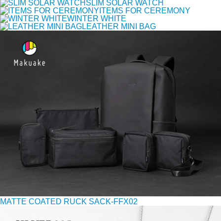
SLIM SOLAR WATCH
ITEMS FOR CEREMONY
WINTER WHITE
LEATHER MINI BAG
MATTE COATED RUCK SACK-FFX02