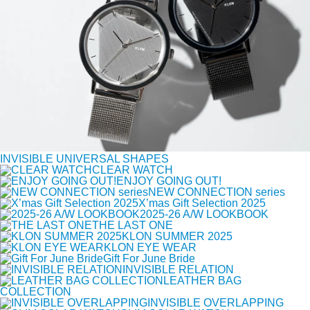
INVISIBLE UNIVERSAL SHAPES
CLEAR WATCH
ENJOY GOING OUT!
NEW CONNECTION series
X’mas Gift Selection 2025
2025-26 A/W LOOKBOOK
THE LAST ONE
KLON SUMMER 2025
KLON EYE WEAR
Gift For June Bride
INVISIBLE RELATION
LEATHER BAG
COLLECTION
INVISIBLE OVERLAPPING