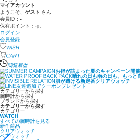
マイアカウント
ようこそ、
ゲスト
さん
会員ID：
-
保有ポイント：
-
pt
ログイン
会員登録
WISH
CART
閲覧履歴
お得が詰まった夏のキャンペーン開
晴れの日も雨の日も、もっと
肌が透ける新定番クリアウォッチ
カテゴリーから探す
腕時計から探す
ブランドから探す
カテゴリーから探す
カテゴリー
WATCH
すべての腕時計を見る
新作商品
クリアウォッチ
ペアウォッチ