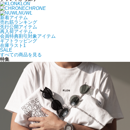
KLON
CHRONE
NUWL
新着アイテム
売れ筋ランキング
先行公開アイテム
再入荷アイテム
会員特典割引対象アイテム
ギフトラッピング
在庫ラスト1
SALE
すべての商品を見る
特集