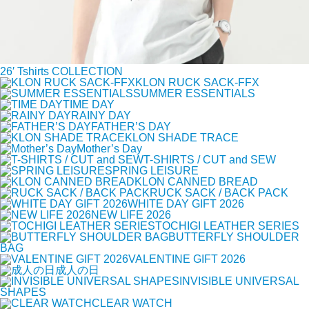
26′ Tshirts COLLECTION
KLON RUCK SACK-FFX
SUMMER ESSENTIALS
TIME DAY
RAINY DAY
FATHER’S DAY
KLON SHADE TRACE
Mother’s Day
T-SHIRTS / CUT and SEW
SPRING LEISURE
KLON CANNED BREAD
RUCK SACK / BACK PACK
WHITE DAY GIFT 2026
NEW LIFE 2026
TOCHIGI LEATHER SERIES
BUTTERFLY SHOULDER
BAG
VALENTINE GIFT 2026
成人の日
INVISIBLE UNIVERSAL
SHAPES
CLEAR WATCH