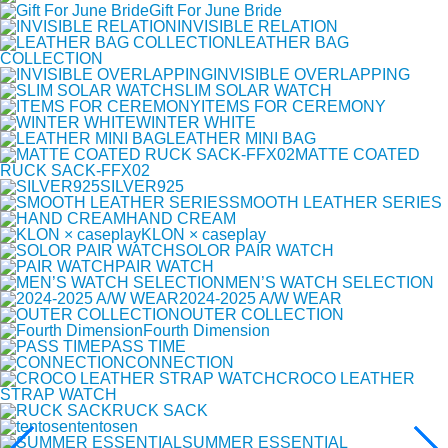
Gift For June Bride
INVISIBLE RELATION
LEATHER BAG
COLLECTION
INVISIBLE OVERLAPPING
SLIM SOLAR WATCH
ITEMS FOR CEREMONY
WINTER WHITE
LEATHER MINI BAG
MATTE COATED
RUCK SACK-FFX02
SILVER925
SMOOTH LEATHER SERIES
HAND CREAM
KLON × caseplay
SOLOR PAIR WATCH
PAIR WATCH
MEN’S WATCH SELECTION
2024-2025 A/W WEAR
OUTER COLLECTION
Fourth Dimension
PASS TIME
CONNECTION
CROCO LEATHER
STRAP WATCH
RUCK SACK
tentosen
SUMMER ESSENTIAL