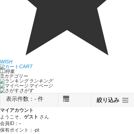
WISH
CART
特集
カテゴリー
ランキング
マイページ
さがす
表示件数：
- 件
絞り込み
マイアカウント
ようこそ、
ゲスト
さん
会員ID：
-
保有ポイント：
-
pt