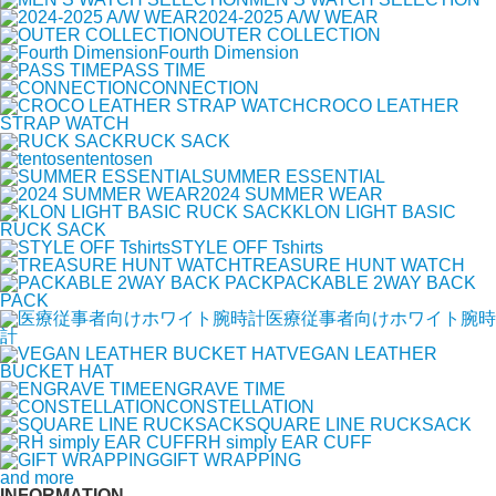
2024-2025 A/W WEAR
OUTER COLLECTION
Fourth Dimension
PASS TIME
CONNECTION
CROCO LEATHER
STRAP WATCH
RUCK SACK
tentosen
SUMMER ESSENTIAL
2024 SUMMER WEAR
KLON LIGHT BASIC
RUCK SACK
STYLE OFF Tshirts
TREASURE HUNT WATCH
PACKABLE 2WAY BACK
PACK
医療従事者向けホワイト腕時
計
VEGAN LEATHER
BUCKET HAT
ENGRAVE TIME
CONSTELLATION
SQUARE LINE RUCKSACK
RH simply EAR CUFF
GIFT WRAPPING
and more
INFORMATION