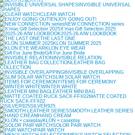
INVISIBLE UNIVERSAL
SHAPES
CLEAR WATCH
ENJOY GOING OUT!
NEW CONNECTION series
X’mas Gift Selection 2025
2025-26 A/W LOOKBOOK
THE LAST ONE
KLON SUMMER 2025
KLON EYE WEAR
Gift For June Bride
INVISIBLE RELATION
LEATHER BAG
COLLECTION
INVISIBLE OVERLAPPING
SLIM SOLAR WATCH
ITEMS FOR CEREMONY
WINTER WHITE
LEATHER MINI BAG
MATTE COATED
RUCK SACK-FFX02
SILVER925
SMOOTH LEATHER SERIES
HAND CREAM
KLON × caseplay
SOLOR PAIR WATCH
PAIR WATCH
MEN’S WATCH SELECTION