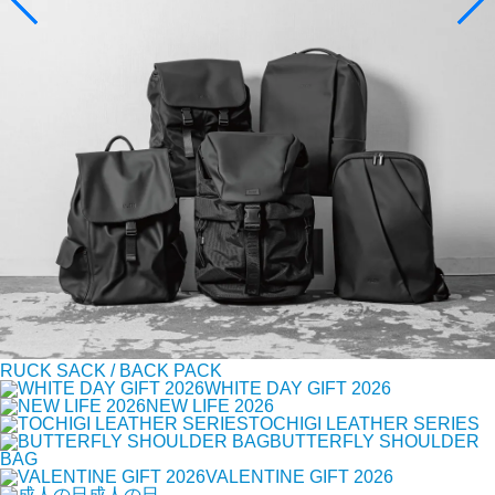
RUCK SACK / BACK PACK
WHITE DAY GIFT 2026
NEW LIFE 2026
TOCHIGI LEATHER SERIES
BUTTERFLY SHOULDER
BAG
VALENTINE GIFT 2026
成人の日