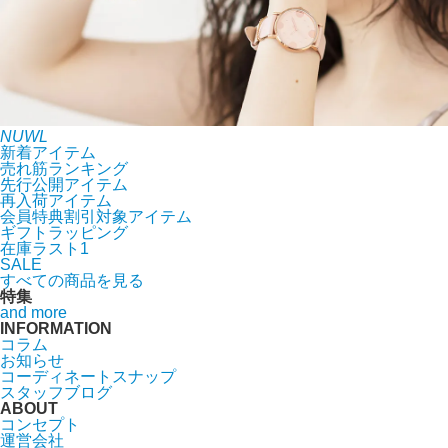
NUWL
新着アイテム
売れ筋ランキング
先行公開アイテム
再入荷アイテム
会員特典割引対象アイテム
ギフトラッピング
在庫ラスト1
SALE
すべての商品を見る
特集
and more
INFORMATION
コラム
お知らせ
コーディネートスナップ
スタッフブログ
ABOUT
コンセプト
運営会社