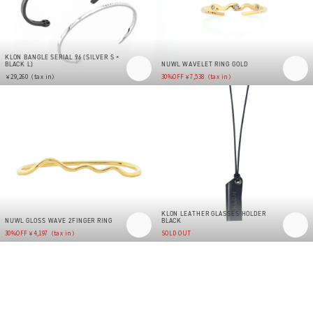
KLON BANGLE SERIAL 96 (SILVER S ×
BLACK L)
NUWL WAVELET RING GOLD
￥29,260（tax in）
30%OFF
￥7,538（tax in）
KLON LEATHER GLASSES HOLDER
NUWL GLOSS WAVE 2FINGER RING
BLACK
30%OFF
￥4,197（tax in）
SOLD OUT