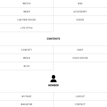
WATCH
BAG
WEAR
ACCESSORY
LEATHER GOODS
GOODS
LIFE STYLE
CONTENTS
CONCEPT
SHOP
MEDIA
GOOD DESIGN
BLOG
MEMBER
MY PAGE
LOGOUT
MAGAZINE
CONTACT