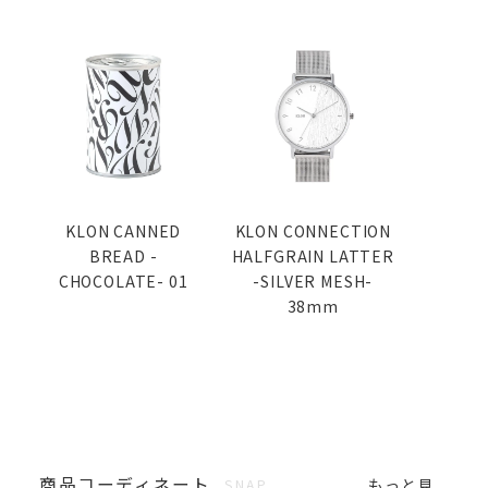
KLON CANNED
KLON CONNECTION
BREAD -
HALFGRAIN LATTER
CHOCOLATE- 01
-SILVER MESH-
38mm
商品コーディネート
もっと見
SNAP