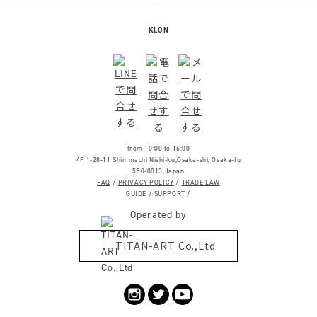
KLON
from 10:00 to 16:00
4F 1-28-11 Shimmachi Nishi-ku,Osaka-shi, Osaka-fu
550-0013,Japan
FAQ
/
PRIVACY POLICY
/
TRADE LAW
GUIDE
/
SUPPORT
/
Operated by
TITAN-ART Co.,Ltd