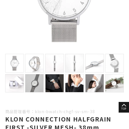
TOP
商品管理番号：klon-bwatch-chgf-sv-sm-38
KLON CONNECTION HALFGRAIN
FIRST -SILVER MESH- 38mm