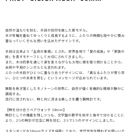
自然の温もりを刻む、木目の刻印を施した新モデル。
木が年輪を重ねてゆっくりと成長するように、ふたりの時間も穏やかに積み
重なっていく――そんな想いを込めたデザインです。
木目は古来より「生命の象徴」とされ、世界各地で「愛の成長」や「家族の
絆」を表すモチーフとして大切にされてきました。
また、木は四季を通じて姿を変えながらも大地に根を張り続けることから、
永続や平和のシンボルとも言われます。
ふたつの木目がひとつに重なり合うデザインには、「異なるふたりが寄り添
い、ひとつの未来を育む」というメッセージが込められています。
無駄を削ぎ落としたモノトーンの世界に、自然が描く有機的な模様が静かに
調和する。
流行に流されない、時と共に深まる美しさを纏う腕時計です。
【時を分け合うペアウォッチ 38mm】
時計としての機能を残しつつも、文字盤の数字を前半と後半で分けることに
より、2つの時計が交互に時を刻む、2つで1つのデザインにしました。
スタンダードな38mmサイズを採用しており、世代性別を問わずお使いいた