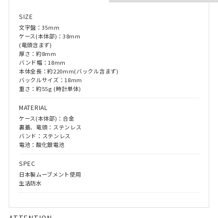
SIZE
文字盤：35mm
ケース(本体部)：38mm
(竜頭含まず)
厚さ：約8mm
バンド幅：18mm
本体全長：約220mm(バックル含まず)
バックルサイズ：18mm
重さ：約55g (時計単体)
MATERIAL
ケース(本体部)：合金
裏蓋、竜頭：ステンレス
バンド：ステンレス
電池：酸化銀電池
SPEC
日本製ムーブメント使用
生活防水