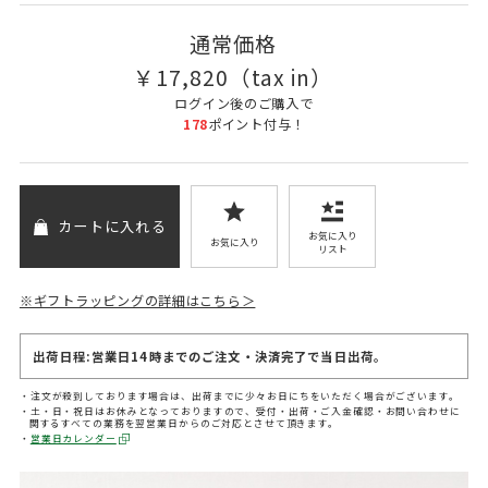
通常価格
￥
17,820
（tax in）
ログイン
後のご購入で
178
ポイント付与！
カートに入れる
お気に入り
お気に入り
リスト
※ギフトラッピングの詳細はこちら＞
出荷日程:営業日14時までのご注文・決済完了で当日出荷。
注文が殺到しております場合は、出荷までに少々お日にちをいただく場合がございます。
土・日・祝日はお休みとなっておりますので、受付・出荷・ご入金確認・お問い合わせに
関するすべての業務を翌営業日からのご対応とさせて頂きます。
営業日カレンダー