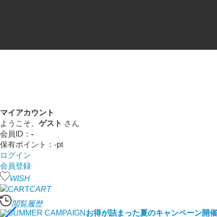
マイアカウント
ようこそ、
ゲスト
さん
会員ID：
-
保有ポイント：
-
pt
ログイン
会員登録
WISH
CART
閲覧履歴
お得が詰まった夏のキャンペーン開