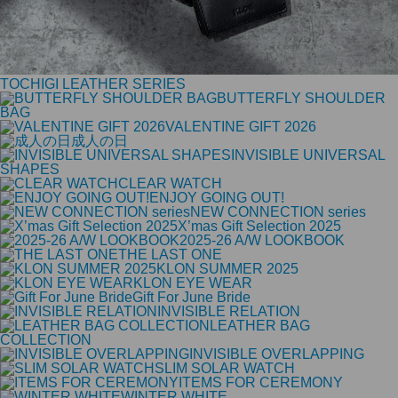
TOCHIGI LEATHER SERIES
BUTTERFLY SHOULDER
BAG
VALENTINE GIFT 2026
成人の日
INVISIBLE UNIVERSAL
SHAPES
CLEAR WATCH
ENJOY GOING OUT!
NEW CONNECTION series
X’mas Gift Selection 2025
2025-26 A/W LOOKBOOK
THE LAST ONE
KLON SUMMER 2025
KLON EYE WEAR
Gift For June Bride
INVISIBLE RELATION
LEATHER BAG
COLLECTION
INVISIBLE OVERLAPPING
SLIM SOLAR WATCH
ITEMS FOR CEREMONY
WINTER WHITE