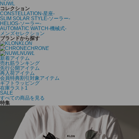
NUWL
コレクション
CONSTELLATION-星座-
SLIM SOLAR STYLE-ソーラー-
HELIOS-ソーラー-
AUTOMATIC WATCH-機械式-
メンズセレクション
ブランドから探す
KLON
CHRONE
NUWL
新着アイテム
売れ筋ランキング
先行公開アイテム
再入荷アイテム
会員特典割引対象アイテム
ギフトラッピング
在庫ラスト1
SALE
すべての商品を見る
特集