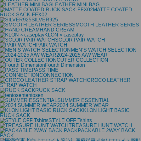
LEATHER MINI BAG
MATTE COATED
RUCK SACK-FFX02
SILVER925
SMOOTH LEATHER SERIES
HAND CREAM
KLON × caseplay
SOLOR PAIR WATCH
PAIR WATCH
MEN’S WATCH SELECTION
2024-2025 A/W WEAR
OUTER COLLECTION
Fourth Dimension
PASS TIME
CONNECTION
CROCO LEATHER
STRAP WATCH
RUCK SACK
tentosen
SUMMER ESSENTIAL
2024 SUMMER WEAR
KLON LIGHT BASIC
RUCK SACK
STYLE OFF Tshirts
TREASURE HUNT WATCH
PACKABLE 2WAY BACK
PACK
医療従事者向けホワイト腕時