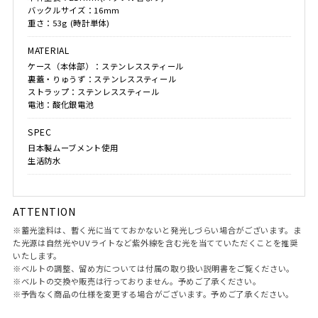
バックルサイズ：16mm
重さ：53g (時計単体)
MATERIAL
ケース（本体部）：ステンレススティール
裏蓋・りゅうず：ステンレススティール
ストラップ：ステンレススティール
電池：酸化銀電池
SPEC
日本製ムーブメント使用
生活防水
ATTENTION
※蓄光塗料は、暫く光に当てておかないと発光しづらい場合がございます。ま
た光源は自然光やUVライトなど紫外線を含む光を当てていただくことを推奨
いたします。
※ベルトの調整、留め方については付属の取り扱い説明書をご覧ください。
※ベルトの交換や販売は行っておりません。予めご了承ください。
※予告なく商品の仕様を変更する場合がございます。予めご了承ください。