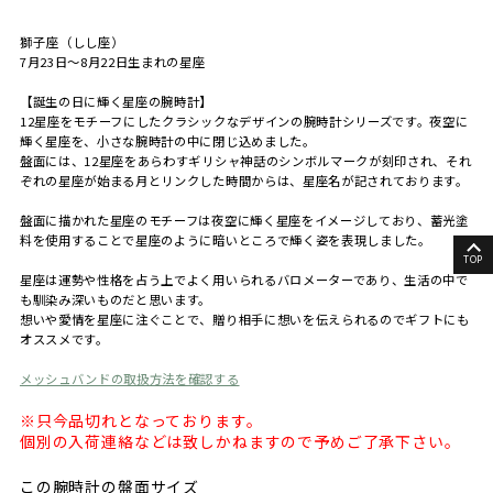
獅子座（しし座）
7月23日～8月22日生まれの星座
【誕生の日に輝く星座の腕時計】
12星座をモチーフにしたクラシックなデザインの腕時計シリーズです。夜空に
輝く星座を、小さな腕時計の中に閉じ込めました。
盤面には、12星座をあらわすギリシャ神話のシンボルマークが刻印され、それ
ぞれの星座が始まる月とリンクした時間からは、星座名が記されております。
盤面に描かれた星座のモチーフは夜空に輝く星座をイメージしており、蓄光塗
料を使用することで星座のように暗いところで輝く姿を表現しました。
TOP
星座は運勢や性格を占う上でよく用いられるバロメーターであり、生活の中で
も馴染み深いものだと思います。
想いや愛情を星座に注ぐことで、贈り相手に想いを伝えられるのでギフトにも
オススメです。
メッシュバンドの取扱方法を確認する
※只今品切れとなっております。
個別の入荷連絡などは致しかねますので予めご了承下さい。
この腕時計の盤面サイズ