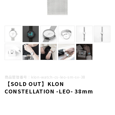
商品管理番号：klon-watch-cs-leo-sm-sv-38
【SOLD OUT】KLON
CONSTELLATION -LEO- 38mm