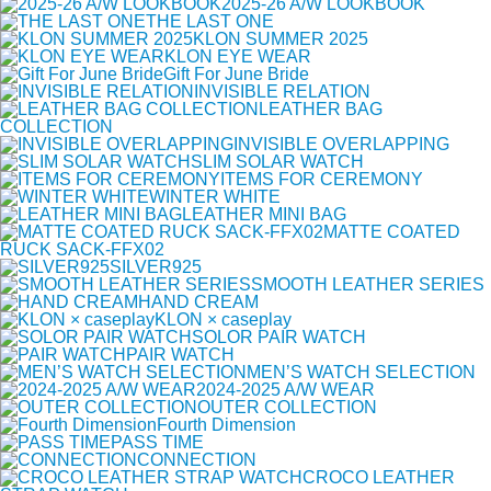
2025-26 A/W LOOKBOOK
THE LAST ONE
KLON SUMMER 2025
KLON EYE WEAR
Gift For June Bride
INVISIBLE RELATION
LEATHER BAG
COLLECTION
INVISIBLE OVERLAPPING
SLIM SOLAR WATCH
ITEMS FOR CEREMONY
WINTER WHITE
LEATHER MINI BAG
MATTE COATED
RUCK SACK-FFX02
SILVER925
SMOOTH LEATHER SERIES
HAND CREAM
KLON × caseplay
SOLOR PAIR WATCH
PAIR WATCH
MEN’S WATCH SELECTION
2024-2025 A/W WEAR
OUTER COLLECTION
Fourth Dimension
PASS TIME
CONNECTION
CROCO LEATHER