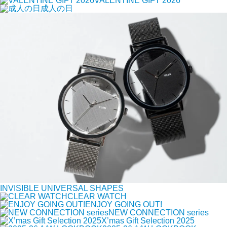
VALENTINE GIFT 2026
成人の日
INVISIBLE UNIVERSAL SHAPES
CLEAR WATCH
ENJOY GOING OUT!
NEW CONNECTION series
X’mas Gift Selection 2025