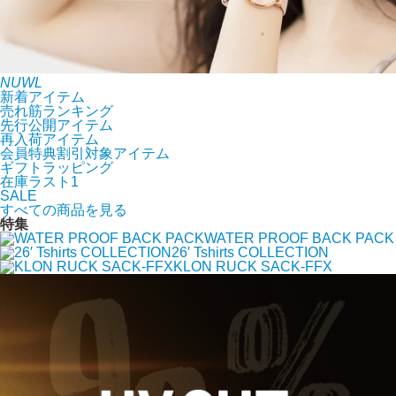
NUWL
新着アイテム
売れ筋ランキング
先行公開アイテム
再入荷アイテム
会員特典割引対象アイテム
ギフトラッピング
在庫ラスト1
SALE
すべての商品を見る
特集
WATER PROOF BACK PACK
26′ Tshirts COLLECTION
KLON RUCK SACK-FFX