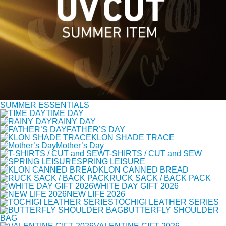
SUMMER ESSENTIALS
TIME DAY
RAINY DAY
FATHER’S DAY
KLON SHADE TRACE
Mother’s Day
T-SHIRTS / CUT and SEW
SPRING LEISURE
KLON CANNED BREAD
RUCK SACK / BACK PACK
WHITE DAY GIFT 2026
NEW LIFE 2026
TOCHIGI LEATHER SERIES
BUTTERFLY SHOULDER
BAG