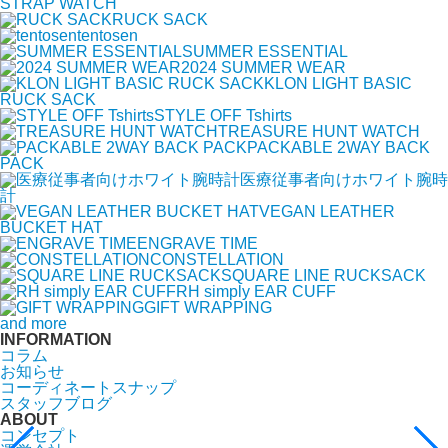
STRAP WATCH
RUCK SACK
tentosen
SUMMER ESSENTIAL
2024 SUMMER WEAR
KLON LIGHT BASIC
RUCK SACK
STYLE OFF Tshirts
TREASURE HUNT WATCH
PACKABLE 2WAY BACK
PACK
医療従事者向けホワイト腕時
計
VEGAN LEATHER
BUCKET HAT
ENGRAVE TIME
CONSTELLATION
SQUARE LINE RUCKSACK
RH simply EAR CUFF
GIFT WRAPPING
and more
INFORMATION
コラム
お知らせ
コーディネートスナップ
スタッフブログ
ABOUT
コンセプト