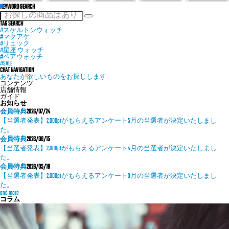
KEYWORD SEARCH
TAG SEARCH
#スケルトンウォッチ
#マクアケ
#リュック
#星座 ウォッチ
#ペアウォッチ
#SALE
CHAT NAVIGATION
あなたが欲しいものをお探しします
コンテンツ
店舗情報
ガイド
お知らせ
会員特典
2026/07/24
【当選者発表】2,000ptがもらえるアンケート5月の当選者が決定いたしまし
た。
会員特典
2026/06/15
【当選者発表】2,000ptがもらえるアンケート4月の当選者が決定いたしまし
た。
会員特典
2026/05/18
【当選者発表】2,000ptがもらえるアンケート3月の当選者が決定いたしまし
た。
and more
コラム