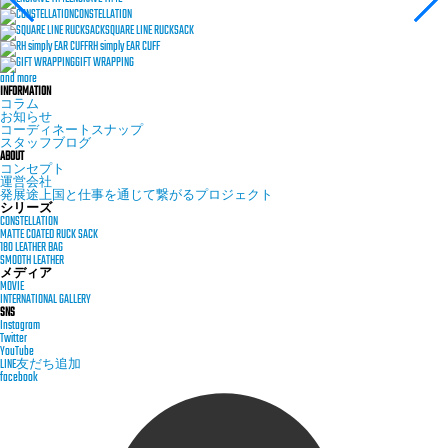
CONSTELLATION
SQUARE LINE RUCKSACK
RH simply EAR CUFF
GIFT WRAPPING
and more
INFORMATION
コラム
お知らせ
コーディネートスナップ
スタッフブログ
ABOUT
コンセプト
運営会社
発展途上国と仕事を通じて繋がるプロジェクト
シリーズ
CONSTELLATION
MATTE COATED RUCK SACK
180 LEATHER BAG
SMOOTH LEATHER
メディア
MOVIE
INTERNATIONAL GALLERY
SNS
Instagram
Twitter
YouTube
LINE友だち追加
facebook