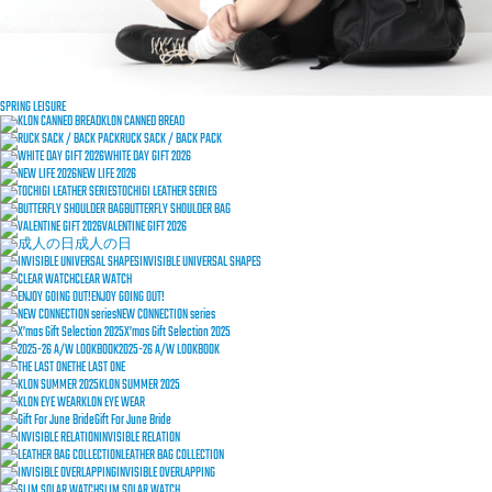
SPRING LEISURE
KLON CANNED BREAD
RUCK SACK / BACK PACK
WHITE DAY GIFT 2026
NEW LIFE 2026
TOCHIGI LEATHER SERIES
BUTTERFLY SHOULDER BAG
VALENTINE GIFT 2026
成人の日
INVISIBLE UNIVERSAL SHAPES
CLEAR WATCH
ENJOY GOING OUT!
NEW CONNECTION series
X’mas Gift Selection 2025
2025-26 A/W LOOKBOOK
THE LAST ONE
KLON SUMMER 2025
KLON EYE WEAR
Gift For June Bride
INVISIBLE RELATION
LEATHER BAG COLLECTION
INVISIBLE OVERLAPPING
SLIM SOLAR WATCH