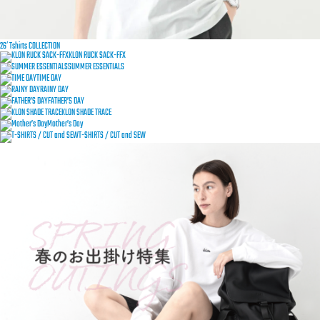
26′ Tshirts COLLECTION
KLON RUCK SACK-FFX
SUMMER ESSENTIALS
TIME DAY
RAINY DAY
FATHER’S DAY
KLON SHADE TRACE
Mother’s Day
T-SHIRTS / CUT and SEW