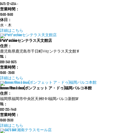
0475-22-4354 ‐
営業時間：
10:00‐18:00
休日：
水・木
詳細はこちら
h°m’s” archiveセンテラス天文館店
住所：
鹿児島県鹿児島市千日町1-1センテラス天文館 1F
TEL：
099-248-9675
営業時間：
10:00 ‐ 20:00
詳細はこちら
Bonnes Fêtes à deux(ボンフェット ア・ドゥ)福岡パルコ本館
住所：
福岡県福岡市中央区天神2-11-1福岡パルコ新館5F
TEL：
092-235-7449
営業時間：
10:00-20:30
詳細はこちら