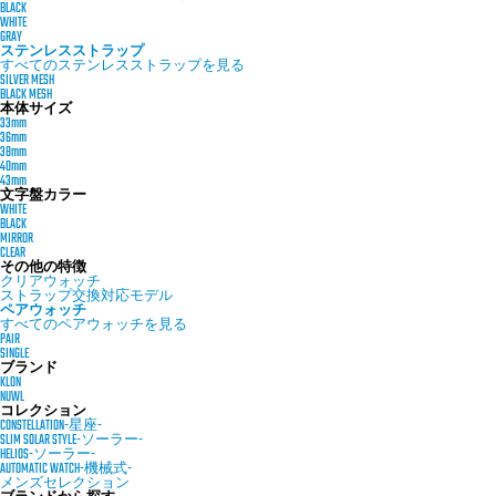
BLACK
WHITE
GRAY
ステンレスストラップ
すべてのステンレスストラップを見る
SILVER MESH
BLACK MESH
本体サイズ
33mm
36mm
38mm
40mm
43mm
文字盤カラー
WHITE
BLACK
MIRROR
CLEAR
その他の特徴
クリアウォッチ
ストラップ交換対応モデル
ペアウォッチ
すべてのペアウォッチを見る
PAIR
SINGLE
ブランド
KLON
NUWL
コレクション
CONSTELLATION-星座-
SLIM SOLAR STYLE-ソーラー-
HELIOS-ソーラー-
AUTOMATIC WATCH-機械式-
メンズセレクション