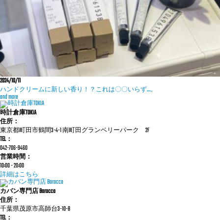
2024/10/11
ハンドクリームに新しい香り！？これは〇〇いらず…。
and more
時計倉庫TOKIA
住所：
東京都町田市鶴間3-4-1 南町田グランベリーパーク 2F
TEL：
042-706-9460
営業時間：
10:00 - 20:00
詳細はこちら
カバン専門店 Baracca
住所：
千葉県茂原市高師台3-10-8
TEL：