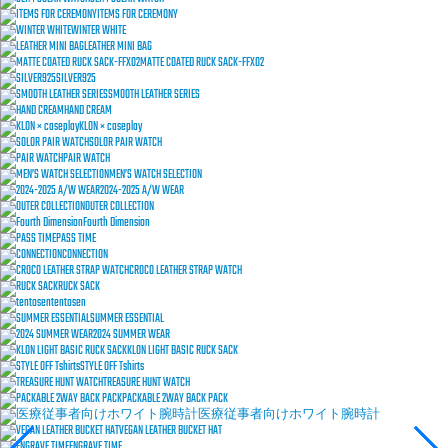
ITEMS FOR CEREMONY
WINTER WHITE
LEATHER MINI BAG
MATTE COATED RUCK SACK-FFX02
SILVER925
SMOOTH LEATHER SERIES
HAND CREAM
KLON × caseplay
SOLOR PAIR WATCH
PAIR WATCH
MEN’S WATCH SELECTION
2024-2025 A/W WEAR
OUTER COLLECTION
Fourth Dimension
PASS TIME
CONNECTION
CROCO LEATHER STRAP WATCH
RUCK SACK
tentosen
SUMMER ESSENTIAL
2024 SUMMER WEAR
KLON LIGHT BASIC RUCK SACK
STYLE OFF Tshirts
TREASURE HUNT WATCH
PACKABLE 2WAY BACK PACK
医療従事者向けホワイト腕時計
VEGAN LEATHER BUCKET HAT
ENGRAVE TIME