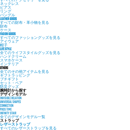
すべてのアクセサリーを見る
ネックレス
ピアス
リング
バングル
LEATHER GOODS
すべての財布・革小物を見る
財布
ケース
FASION GOODS
すべてのファッショングッズを見る
アイウェア
帽子
LIFE STYLE
全てのライフスタイルグッズを見る
ハンドクリーム
スマホケース
インテリア
OTHERS
全てのその他アイテムを見る
ギフトラッピング
プチギフト
セット・ペア
防災グッズ
腕時計から探す
デザインモデル
INVISIBLE RELATION
UNIVERSAL SHAPES
CONNECTION
PASS TIME
INFINITY STAIR
全てのデザインモデル一覧
ストラップ
レザーストラップ
すべてのレザーストラップを見る