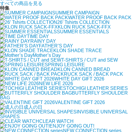
すべての商品を見る
特集
SUMMER CAMPAIGN
WATER PROOF BACK PACK
26′ Tshirts COLLECTION
KLON RUCK SACK-FFX
SUMMER ESSENTIALS
TIME DAY
RAINY DAY
FATHER’S DAY
KLON SHADE TRACE
Mother’s Day
T-SHIRTS / CUT and SEW
SPRING LEISURE
KLON CANNED BREAD
RUCK SACK / BACK PACK
WHITE DAY GIFT 2026
NEW LIFE 2026
TOCHIGI LEATHER SERIES
BUTTERFLY SHOULDER
BAG
VALENTINE GIFT 2026
成人の日
INVISIBLE UNIVERSAL
SHAPES
CLEAR WATCH
ENJOY GOING OUT!
NEW CONNECTION series