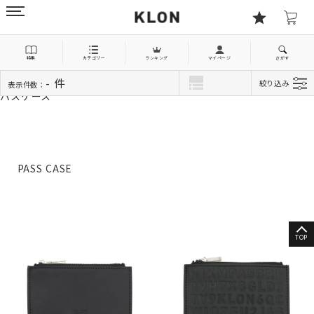
特集
カテゴリー
ランキング
マイページ
さがす
TOP
LEATHER GOODS
- 件
絞り込み
表示件数：
パスケース
PASS CASE
TOP