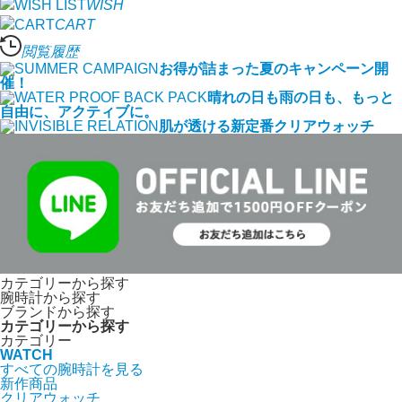
WISH
CART
閲覧履歴
お得が詰まった夏のキャンペーン開
催！
晴れの日も雨の日も、もっと
自由に、アクティブに。
肌が透ける新定番クリアウォッチ
カテゴリーから探す
腕時計から探す
ブランドから探す
カテゴリーから探す
カテゴリー
WATCH
すべての腕時計を見る
新作商品
クリアウォッチ