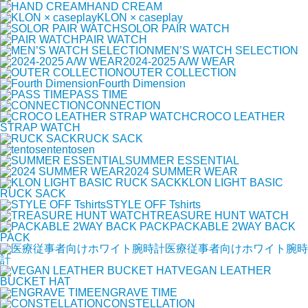
HAND CREAM
KLON × caseplay
SOLOR PAIR WATCH
PAIR WATCH
MEN’S WATCH SELECTION
2024-2025 A/W WEAR
OUTER COLLECTION
Fourth Dimension
PASS TIME
CONNECTION
CROCO LEATHER
STRAP WATCH
RUCK SACK
tentosen
SUMMER ESSENTIAL
2024 SUMMER WEAR
KLON LIGHT BASIC
RUCK SACK
STYLE OFF Tshirts
TREASURE HUNT WATCH
PACKABLE 2WAY BACK
PACK
医療従事者向けホワイト腕時
計
VEGAN LEATHER
BUCKET HAT
ENGRAVE TIME
CONSTELLATION