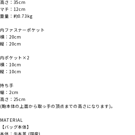
高さ：35cm
マチ：12cm
重量：約0.73kg
内ファスナーポケット
横：20cm
縦：20cm
内ポケット×2
横：10cm
縦：10cm
持ち手
幅：2cm
高さ：25cm
(鞄本体の上面から取っ手の頂点までの高さになります)。
MATERIAL
【バッグ本体】
本体：牛本革 (国産)