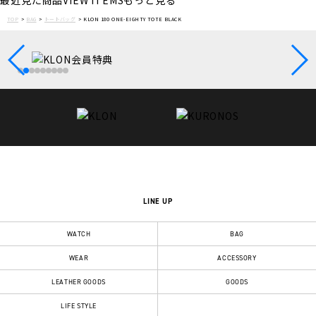
最近見た商品
VIEW ITEMS
もっと見る
TOP
BAG
トートバッグ
KLON 180 ONE-EIGHTY TOTE BLACK
LINE UP
WATCH
BAG
WEAR
ACCESSORY
LEATHER GOODS
GOODS
LIFE STYLE