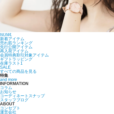
NUWL
新着アイテム
売れ筋ランキング
先行公開アイテム
再入荷アイテム
会員特典割引対象アイテム
ギフトラッピング
在庫ラスト1
SALE
すべての商品を見る
特集
and more
INFORMATION
コラム
お知らせ
コーディネートスナップ
スタッフブログ
ABOUT
コンセプト
運営会社