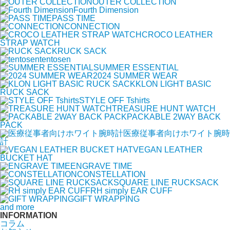
OUTER COLLECTION
Fourth Dimension
PASS TIME
CONNECTION
CROCO LEATHER
STRAP WATCH
RUCK SACK
tentosen
SUMMER ESSENTIAL
2024 SUMMER WEAR
KLON LIGHT BASIC
RUCK SACK
STYLE OFF Tshirts
TREASURE HUNT WATCH
PACKABLE 2WAY BACK
PACK
医療従事者向けホワイト腕時
計
VEGAN LEATHER
BUCKET HAT
ENGRAVE TIME
CONSTELLATION
SQUARE LINE RUCKSACK
RH simply EAR CUFF
GIFT WRAPPING
and more
INFORMATION
コラム