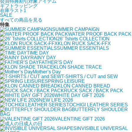
会員特典割引対象アイテム
ギフトラッピング
在庫ラスト1
SALE
すべての商品を見る
特集
SUMMER CAMPAIGN
WATER PROOF BACK PACK
26′ Tshirts COLLECTION
KLON RUCK SACK-FFX
SUMMER ESSENTIALS
TIME DAY
RAINY DAY
FATHER’S DAY
KLON SHADE TRACE
Mother’s Day
T-SHIRTS / CUT and SEW
SPRING LEISURE
KLON CANNED BREAD
RUCK SACK / BACK PACK
WHITE DAY GIFT 2026
NEW LIFE 2026
TOCHIGI LEATHER SERIES
BUTTERFLY SHOULDER
BAG
VALENTINE GIFT 2026
成人の日
INVISIBLE UNIVERSAL