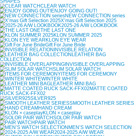
SHAPES
CLEAR WATCH
ENJOY GOING OUT!
NEW CONNECTION series
X’mas Gift Selection 2025
2025-26 A/W LOOKBOOK
THE LAST ONE
KLON SUMMER 2025
KLON EYE WEAR
Gift For June Bride
INVISIBLE RELATION
LEATHER BAG
COLLECTION
INVISIBLE OVERLAPPING
SLIM SOLAR WATCH
ITEMS FOR CEREMONY
WINTER WHITE
LEATHER MINI BAG
MATTE COATED
RUCK SACK-FFX02
SILVER925
SMOOTH LEATHER SERIES
HAND CREAM
KLON × caseplay
SOLOR PAIR WATCH
PAIR WATCH
MEN’S WATCH SELECTION
2024-2025 A/W WEAR