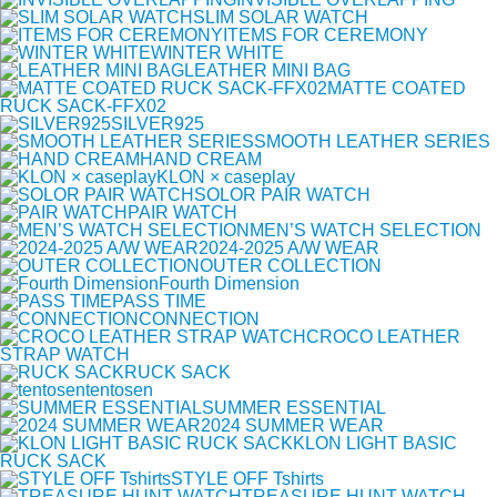
SLIM SOLAR WATCH
ITEMS FOR CEREMONY
WINTER WHITE
LEATHER MINI BAG
MATTE COATED
RUCK SACK-FFX02
SILVER925
SMOOTH LEATHER SERIES
HAND CREAM
KLON × caseplay
SOLOR PAIR WATCH
PAIR WATCH
MEN’S WATCH SELECTION
2024-2025 A/W WEAR
OUTER COLLECTION
Fourth Dimension
PASS TIME
CONNECTION
CROCO LEATHER
STRAP WATCH
RUCK SACK
tentosen
SUMMER ESSENTIAL
2024 SUMMER WEAR
KLON LIGHT BASIC
RUCK SACK
STYLE OFF Tshirts
TREASURE HUNT WATCH