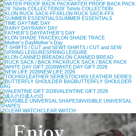
WATER PROOF BACK PACK
26′ Tshirts COLLECTION
KLON RUCK SACK-FFX
SUMMER ESSENTIALS
TIME DAY
RAINY DAY
FATHER’S DAY
KLON SHADE TRACE
Mother’s Day
T-SHIRTS / CUT and SEW
SPRING LEISURE
KLON CANNED BREAD
RUCK SACK / BACK PACK
WHITE DAY GIFT 2026
NEW LIFE 2026
TOCHIGI LEATHER SERIES
BUTTERFLY SHOULDER
BAG
VALENTINE GIFT 2026
成人の日
INVISIBLE UNIVERSAL
SHAPES
CLEAR WATCH