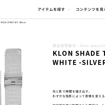
アイテムを探す
コンテンツを見
R MESH STRAP SET- 38mm
商品管理番号：klon-rewatch-
KLON SHADE 
WHITE -SILVE
光と影で時間を描き出す、
わずかな陰影によって表情を変える