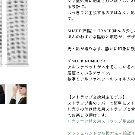
文字盤外周に配置された数字は、わ
る設計に。
はっきりと主張するのではなく、
す。
SHADE(日陰)＋ TRACE(ほんの
ほんのわずかな陰影と痕跡が、デ
光と影が織りなす、静かに印象に残
＜MOCK NUMBER＞
アルファベットが本来そこにいる
居座っているデザイン。
数字とアルファベットのフォルム
【ストラップ交換対応モデル】
ストラップ裏のレバーで簡単にスト
別売りの付け替え用ストラップと
てお楽しみ頂けます。
別売り付け替え用ストラップ単品
メッシュバンドの取扱方法を確認