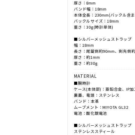
厚さ：8mm
バンド幅：18mm
本体全長：230mm(バックル含ま
バックルサイズ：18mm
重さ：30g(時計単体)
■シルバーメッシュストラップ
幅：18mm
長さ：尾錠側約90mm、剣先側約
厚さ：約1mm
重さ：約30g
MATERIAL
■腕時計
ケース(本体部)：亜鉛合金、IP加
裏蓋、竜頭：ステンレス
バンド：本革
ムーブメント：MIYOTA GL32
電池：酸化銀電池
■シルバーメッシュストラップ
ステンレススティール