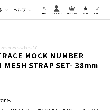
る
ヘルプ
検索
マイページ
ランキング
WISH
CART
st-m-wh-wlsm-38
TRACE MOCK NUMBER
R MESH STRAP SET- 38mm
腕時計。