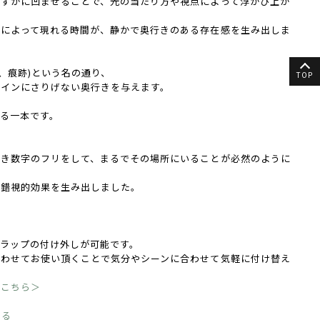
ずかに凹ませることで、光の当たり方や視点によって浮かび上が
影によって現れる時間が、静かで奥行きのある存在感を生み出しま
少し、痕跡)という名の通り、
TOP
ザインにさりげない奥行きを与えます。
る一本です。
べき数字のフリをして、まるでその場所にいることが必然のように
の錯視的効果を生み出しました。
ラップの付け外しが可能です。
合わせてお使い頂くことで気分やシーンに合わせて気軽に付け替え
はこちら＞
する