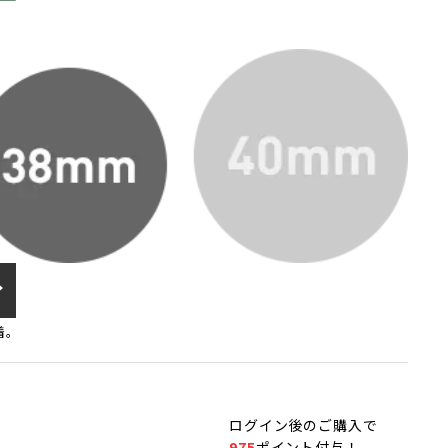
着。
ログイン
後のご購入で
）
975
ポイント付与！